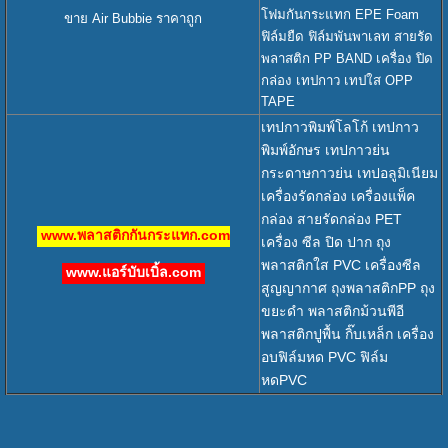
โฟมกันกระแทก EPE Foam
ขาย Air Bubbie ราคาถูก
ฟิล์มยืด ฟิล์มพันพาเลท สายรัด
พลาสติก PP BAND เครื่อง ปิด
กล่อง เทปกาว เทปใส OPP
TAPE
เทปกาวพิมพ์โลโก้ เทปกาว
พิมพ์อักษร เทปกาวย่น
กระดาษกาวย่น เทปอลูมิเนียม
เครื่องรัดกล่อง เครื่องแพ็ค
กล่อง สายรัดกล่อง PET
www.พลาสติกกันกระแทก.com
เครื่อง ซีล ปิด ปาก ถุง
พลาสติกใส PVC เครื่องซีล
www.แอร์บับเบิ้ล.com
สูญญากาศ ถุงพลาสติกPP ถุง
ขยะดำ พลาสติกม้วนพีอี
พลาสติกปูพื้น กิ๊บเหล็ก เครื่อง
อบฟิล์มหด PVC ฟิล์ม
หดPVC